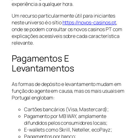
experiência a qualquer hora.
Um recurso particularmente útil para iniciantes
neste universo é o sítio
https://novos-casinos.pt
,
onde se podem consultar os novos casinos PT com
explicações acessíveis sobre cada característica
relevante.
Pagamentos E
Levantamentos
As formas de depósito e levantamento mudam em
função do agente em causa, mas os mais usuais em
Portugal englobam:
Cartões bancários (Visa, Mastercard);
Pagamento por MB WAY, amplamente
difundidos pelos consumidores locais;
E-wallets como Skrill, Neteller, ecoPayz;
Pagamentos por banco;