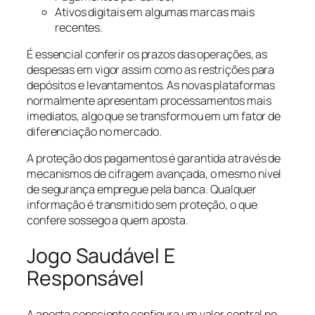
Ativos digitais em algumas marcas mais
recentes.
É essencial conferir os prazos das operações, as
despesas em vigor assim como as restrições para
depósitos e levantamentos. As novas plataformas
normalmente apresentam processamentos mais
imediatos, algo que se transformou em um fator de
diferenciação no mercado.
A proteção dos pagamentos é garantida através de
mecanismos de cifragem avançada, o mesmo nível
de segurança empregue pela banca. Qualquer
informação é transmitido sem proteção, o que
confere sossego a quem aposta.
Jogo Saudável E
Responsável
A aposta consciente configura um valor central no