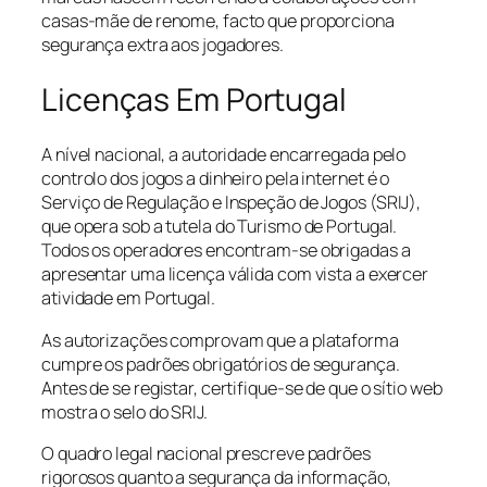
casas-mãe de renome, facto que proporciona
segurança extra aos jogadores.
Licenças Em Portugal
A nível nacional, a autoridade encarregada pelo
controlo dos jogos a dinheiro pela internet é o
Serviço de Regulação e Inspeção de Jogos (SRIJ),
que opera sob a tutela do Turismo de Portugal.
Todos os operadores encontram-se obrigadas a
apresentar uma licença válida com vista a exercer
atividade em Portugal.
As autorizações comprovam que a plataforma
cumpre os padrões obrigatórios de segurança.
Antes de se registar, certifique-se de que o sítio web
mostra o selo do SRIJ.
O quadro legal nacional prescreve padrões
rigorosos quanto a segurança da informação,